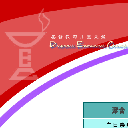
聚會
主 日 崇 