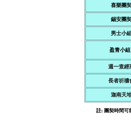
喜樂團
錫安團
男士小
盈青小組
週一查經
長者祈禱
迦南天
註: 團契時間可能會